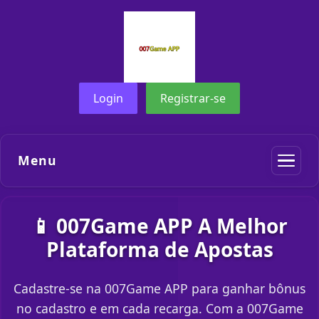
Login
Registrar-se
Menu
📱 007Game APP A Melhor
Plataforma de Apostas
Cadastre-se na 007Game APP para ganhar bônus
no cadastro e em cada recarga. Com a 007Game