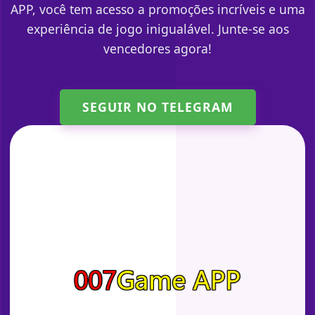
APP, você tem acesso a promoções incríveis e uma
experiência de jogo inigualável. Junte-se aos
vencedores agora!
SEGUIR NO TELEGRAM