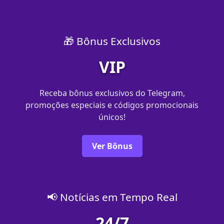
🎁 Bônus Exclusivos
VIP
Receba bônus exclusivos do Telegram,
promoções especiais e códigos promocionais
únicos!
Ver Bônus
📢 Notícias em Tempo Real
24/7