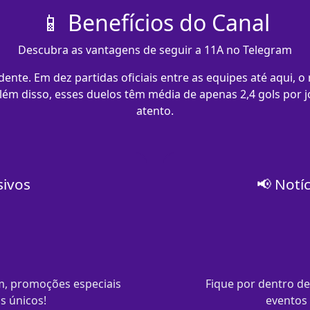
📱 Benefícios do Canal
Descubra as vantagens de seguir a 11A no Telegram
dente. Em dez partidas oficiais entre as equipes até aqui, o
 Além disso, esses duelos têm média de apenas 2,4 gols por
atento.
sivos
📢 Notí
m, promoções especiais
Fique por dentro d
s únicos!
eventos