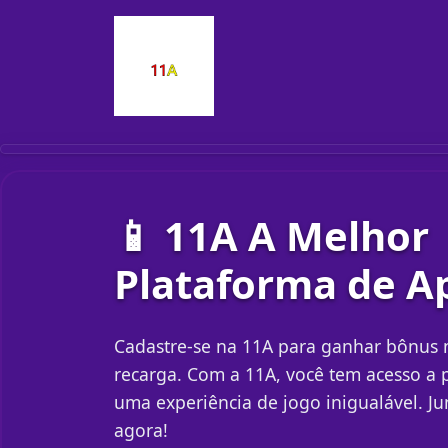
📱 11A A Melhor
Plataforma de A
Cadastre-se na 11A para ganhar bônus 
recarga. Com a 11A, você tem acesso a 
uma experiência de jogo inigualável. J
agora!