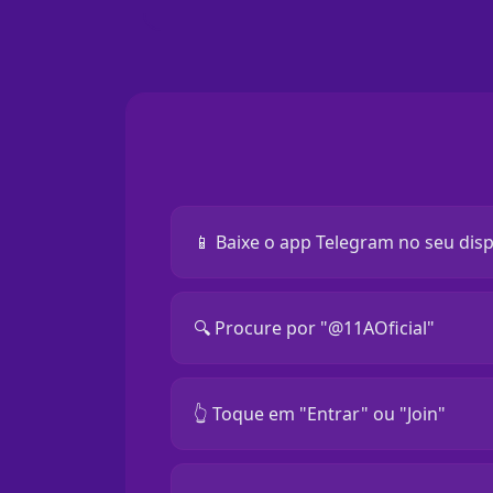
📱 Baixe o app Telegram no seu disp
🔍 Procure por "@11AOficial"
👆 Toque em "Entrar" ou "Join"