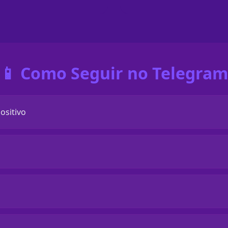
📱 Como Seguir no Telegram
ositivo