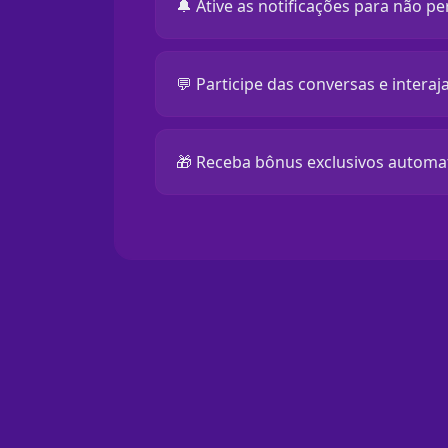
🔔 Ative as notificações para não p
💬 Participe das conversas e interaj
🎁 Receba bônus exclusivos autom