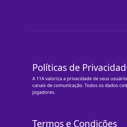
Políticas de Privacida
A 11A valoriza a privacidade de seus usuár
canais de comunicação. Todos os dados cole
jogadores.
Termos e Condições