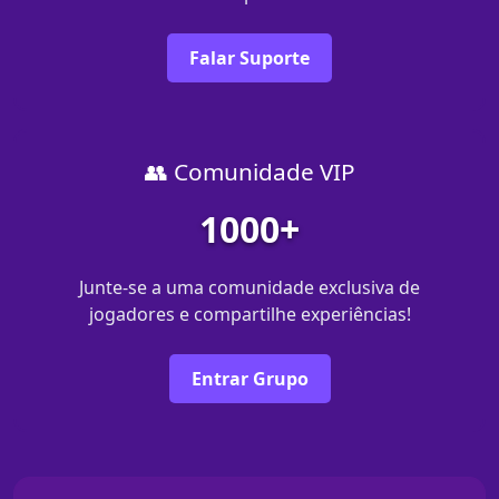
Falar Suporte
👥 Comunidade VIP
1000+
Junte-se a uma comunidade exclusiva de
jogadores e compartilhe experiências!
Entrar Grupo