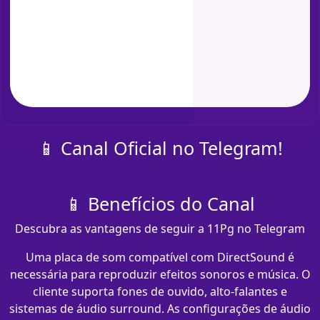
📱 Canal Oficial no Telegram!
📱 Benefícios do Canal
Descubra as vantagens de seguir a 11Pg no Telegram
Uma placa de som compatível com DirectSound é
necessária para reproduzir efeitos sonoros e música. O
cliente suporta fones de ouvido, alto-falantes e
sistemas de áudio surround. As configurações de áudio