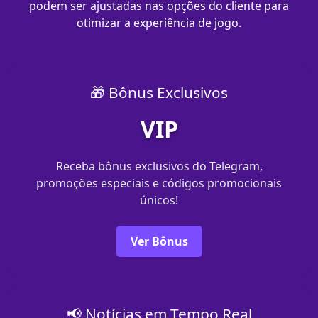
podem ser ajustadas nas opções do cliente para
otimizar a experiência de jogo.
🎁 Bônus Exclusivos
VIP
Receba bônus exclusivos do Telegram,
promoções especiais e códigos promocionais
únicos!
Ver Bônus
📢 Notícias em Tempo Real