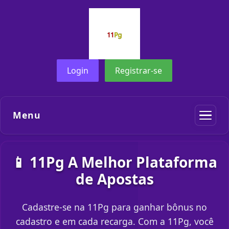
Login
Registrar-se
Menu
📱 11Pg A Melhor Plataforma
de Apostas
Cadastre-se na 11Pg para ganhar bônus no
cadastro e em cada recarga. Com a 11Pg, você