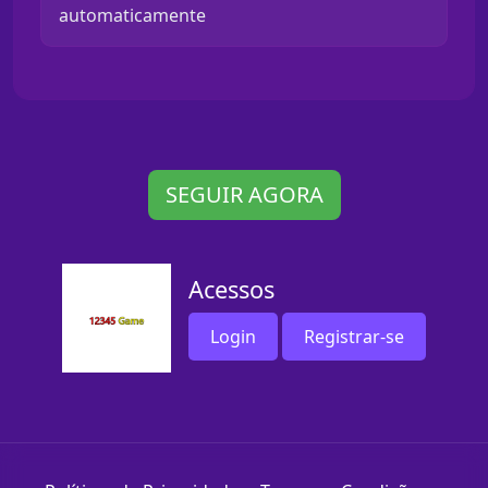
automaticamente
SEGUIR AGORA
Acessos
Login
Registrar-se