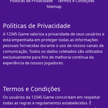
Políticas de Privacidade
Termos e Condições
Sitemap
Políticas de Privacidade
A 12345 Game valoriza a privacidade de seus usuários e
está empenhada em proteger todas as informações
pessoais fornecidas durante o uso de nossos canais de
comunicação. Todos os dados coletados são utilizados
exclusivamente para fins de melhoria contínua da
experiência de nossos jogadores.
Termos e Condições
Os usuários da 12345 Game concordam em respeitar
todas as regras e regulamentos estabelecidos. É