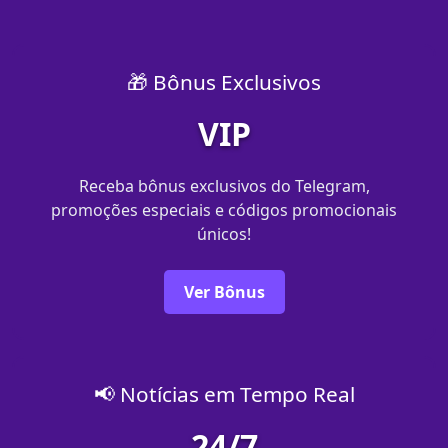
🎁 Bônus Exclusivos
VIP
Receba bônus exclusivos do Telegram,
promoções especiais e códigos promocionais
únicos!
Ver Bônus
📢 Notícias em Tempo Real
24/7