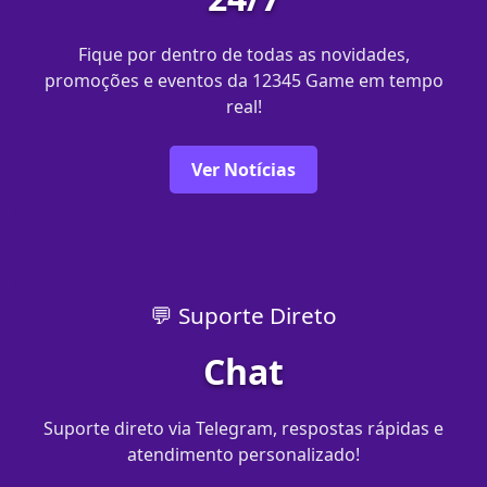
Fique por dentro de todas as novidades,
promoções e eventos da 12345 Game em tempo
real!
Ver Notícias
💬 Suporte Direto
Chat
Suporte direto via Telegram, respostas rápidas e
atendimento personalizado!