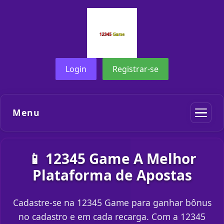
Login
Registrar-se
Menu
📱 12345 Game A Melhor
Plataforma de Apostas
Cadastre-se na 12345 Game para ganhar bônus
no cadastro e em cada recarga. Com a 12345