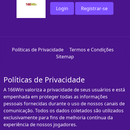
Login
Registrar-se
Políticas de Privacidade
Termos e Condições
Sitemap
Políticas de Privacidade
A 166Win valoriza a privacidade de seus usuários e está
empenhada em proteger todas as informações
pessoais fornecidas durante o uso de nossos canais de
comunicação. Todos os dados coletados são utilizados
exclusivamente para fins de melhoria contínua da
experiência de nossos jogadores.