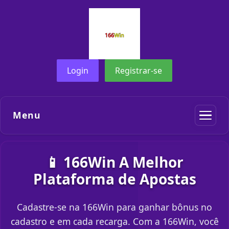
Login
Registrar-se
Menu
📱 166Win A Melhor
Plataforma de Apostas
Cadastre-se na 166Win para ganhar bônus no
cadastro e em cada recarga. Com a 166Win, você