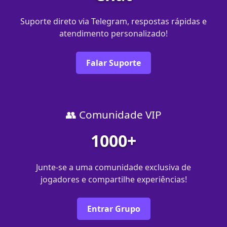
Suporte direto via Telegram, respostas rápidas e
atendimento personalizado!
Falar Suporte
👥 Comunidade VIP
1000+
Junte-se a uma comunidade exclusiva de
jogadores e compartilhe experiências!
Entrar Grupo