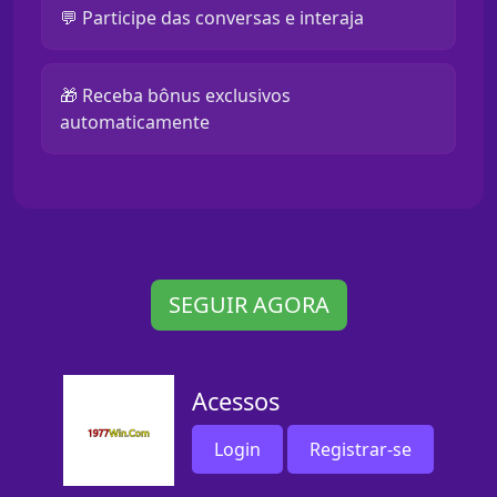
💬 Participe das conversas e interaja
🎁 Receba bônus exclusivos
automaticamente
SEGUIR AGORA
Acessos
Login
Registrar-se