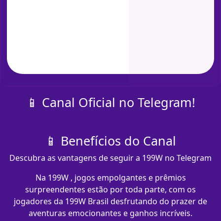
📱 Canal Oficial no Telegram!
📱 Benefícios do Canal
Descubra as vantagens de seguir a 199W no Telegram
Na 199W , jogos empolgantes e prêmios
surpreendentes estão por toda parte, com os
jogadores da 199W Brasil desfrutando do prazer de
aventuras emocionantes e ganhos incríveis.