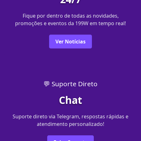
Fique por dentro de todas as novidades,
promoções e eventos da 199W em tempo real!
Ver Notícias
💬 Suporte Direto
Chat
Suporte direto via Telegram, respostas rápidas e
atendimento personalizado!