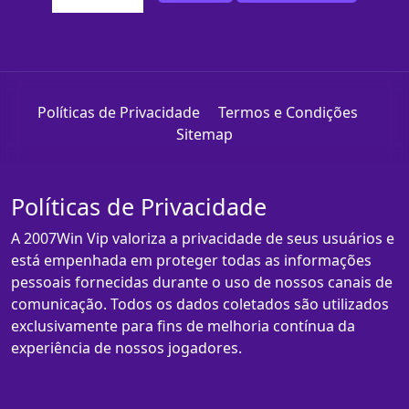
Políticas de Privacidade
Termos e Condições
Sitemap
Políticas de Privacidade
A 2007Win Vip valoriza a privacidade de seus usuários e
está empenhada em proteger todas as informações
pessoais fornecidas durante o uso de nossos canais de
comunicação. Todos os dados coletados são utilizados
exclusivamente para fins de melhoria contínua da
experiência de nossos jogadores.