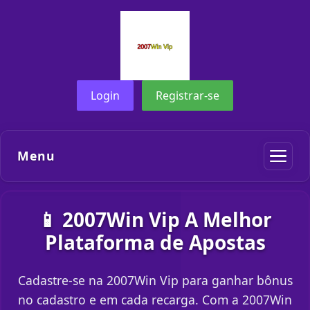
Login
Registrar-se
Menu
📱 2007Win Vip A Melhor
Plataforma de Apostas
Cadastre-se na 2007Win Vip para ganhar bônus
no cadastro e em cada recarga. Com a 2007Win