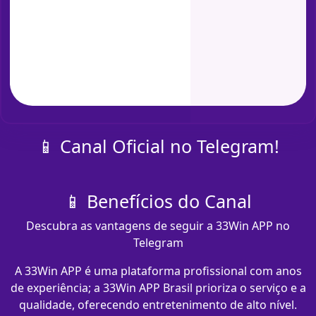
📱 Canal Oficial no Telegram!
📱 Benefícios do Canal
Descubra as vantagens de seguir a 33Win APP no
Telegram
A 33Win APP é uma plataforma profissional com anos
de experiência; a 33Win APP Brasil prioriza o serviço e a
qualidade, oferecendo entretenimento de alto nível.