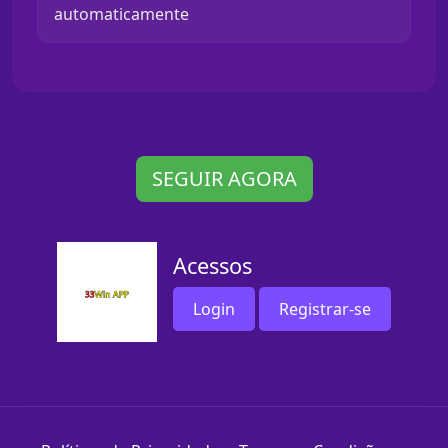
automaticamente
SEGUIR AGORA
Acessos
Login
Registrar-se