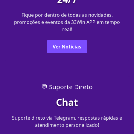
Fique por dentro de todas as novidades,
promoções e eventos da 33Win APP em tempo
real!
Ver Notícias
💬 Suporte Direto
Chat
Suporte direto via Telegram, respostas rápidas e
atendimento personalizado!