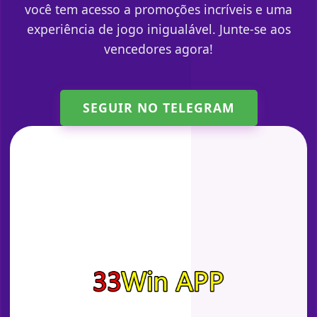
você tem acesso a promoções incríveis e uma
experiência de jogo inigualável. Junte-se aos
vencedores agora!
SEGUIR NO TELEGRAM