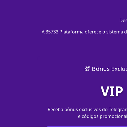
Des
A 35733 Plataforma oferece o sistema d
🎁 Bônus Exclu
VIP
Receba bônus exclusivos do Telegra
e códigos promocionai