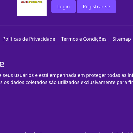
Login
Registrar-se
Políticas de Privacidade
Termos e Condições
Sitemap
de
de seus usuários e está empenhada em proteger todas as i
 os dados coletados são utilizados exclusivamente para fi