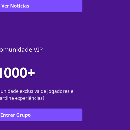
Ver Notícias
Comunidade VIP
1000+
unidade exclusiva de jogadores e
rtilhe experiências!
Entrar Grupo