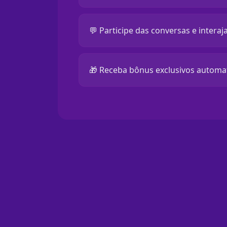
💬 Participe das conversas e interaj
🎁 Receba bônus exclusivos autom