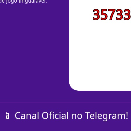
e jogo inigualável.
📱 Canal Oficial no Telegram!