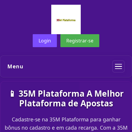
Login
Registrar-se
Menu
📱 35M Plataforma A Melhor
Plataforma de Apostas
Cadastre-se na 35M Plataforma para ganhar
bônus no cadastro e em cada recarga. Com a 35M