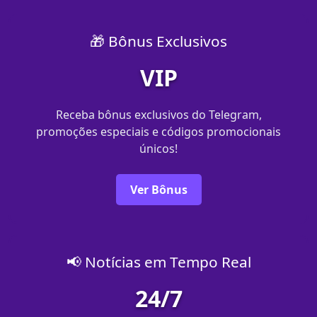
🎁 Bônus Exclusivos
VIP
Receba bônus exclusivos do Telegram,
promoções especiais e códigos promocionais
únicos!
Ver Bônus
📢 Notícias em Tempo Real
24/7