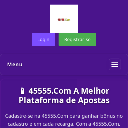
Login
Registrar-se
Menu
📱 45555.Com A Melhor
Plataforma de Apostas
Cadastre-se na 45555.Com para ganhar bônus no
cadastro e em cada recarga. Com a 45555.Com,