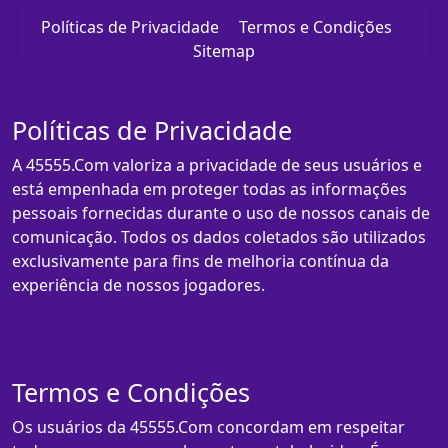
Políticas de Privacidade
Termos e Condições
Sitemap
Políticas de Privacidade
A 45555.Com valoriza a privacidade de seus usuários e
está empenhada em proteger todas as informações
pessoais fornecidas durante o uso de nossos canais de
comunicação. Todos os dados coletados são utilizados
exclusivamente para fins de melhoria contínua da
experiência de nossos jogadores.
Termos e Condições
Os usuários da 45555.Com concordam em respeitar