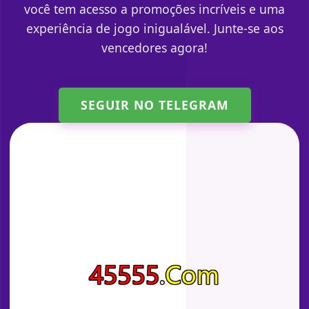
você tem acesso a promoções incríveis e uma
experiência de jogo inigualável. Junte-se aos
vencedores agora!
SEGUIR NO TELEGRAM