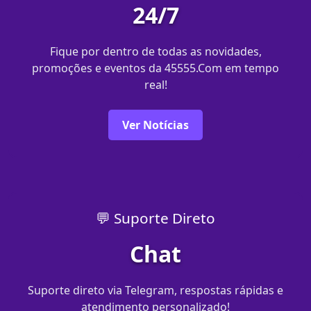
24/7
Fique por dentro de todas as novidades,
promoções e eventos da 45555.Com em tempo
real!
Ver Notícias
💬 Suporte Direto
Chat
Suporte direto via Telegram, respostas rápidas e
atendimento personalizado!