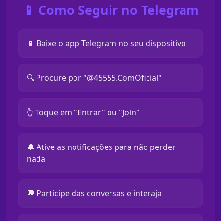
📱 Como Seguir no Telegram
📱 Baixe o app Telegram no seu dispositivo
🔍 Procure por "@45555.ComOficial"
👆 Toque em "Entrar" ou "Join"
🔔 Ative as notificações para não perder
nada
💬 Participe das conversas e interaja