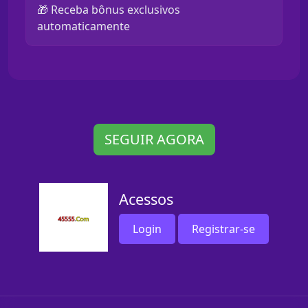
🎁 Receba bônus exclusivos
automaticamente
SEGUIR AGORA
Acessos
Login
Registrar-se