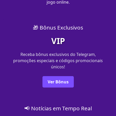
jogo online.
🎁 Bônus Exclusivos
VIP
Receba bônus exclusivos do Telegram,
promoções especiais e códigos promocionais
únicos!
Ver Bônus
📢 Notícias em Tempo Real