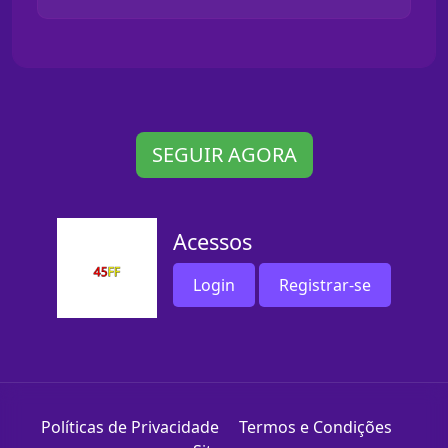
SEGUIR AGORA
Acessos
Login
Registrar-se
Políticas de Privacidade
Termos e Condições