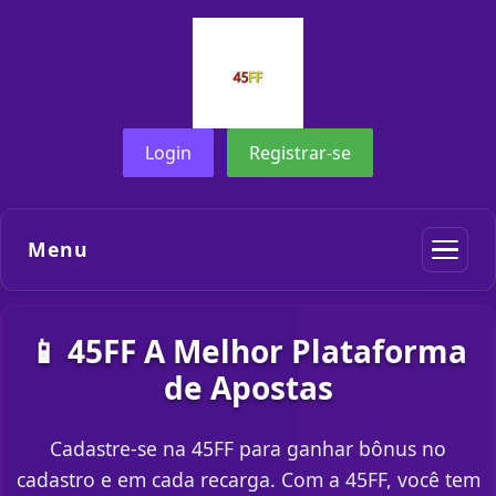
Login
Registrar-se
Menu
📱 45FF A Melhor Plataforma
de Apostas
Cadastre-se na 45FF para ganhar bônus no
cadastro e em cada recarga. Com a 45FF, você tem