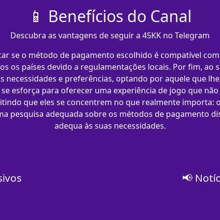
📱 Benefícios do Canal
Descubra as vantagens de seguir a 45KK no Telegram
icar se o método de pagamento escolhido é compatível com 
os os países devido a regulamentações locais. Por fim, ao
s necessidades e preferências, optando por aquele que lhe
se esforça para oferecer uma experiência de jogo que não
itindo que eles se concentrem no que realmente importa: o 
 uma pesquisa adequada sobre os métodos de pagamento di
adequa às suas necessidades.
sivos
📢 Notí