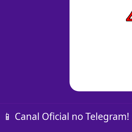
📱 Canal Oficial no Telegram!