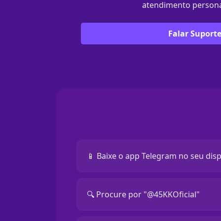
atendimento persona
Falar Suport
📱 Baixe o app Telegram no seu disp
🔍 Procure por "@45KKOficial"