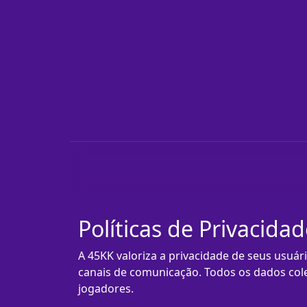
Políticas de Privacida
A 45KK valoriza a privacidade de seus usuá
canais de comunicação. Todos os dados cole
jogadores.