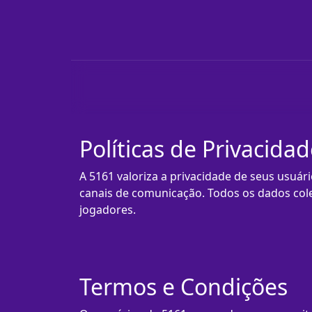
Políticas de Privacida
A 5161 valoriza a privacidade de seus usuá
canais de comunicação. Todos os dados cole
jogadores.
Termos e Condições