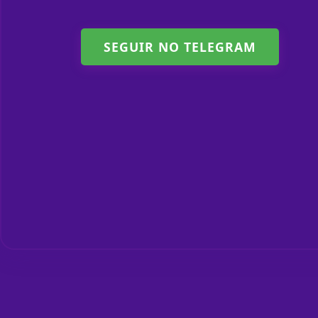
SEGUIR NO TELEGRAM