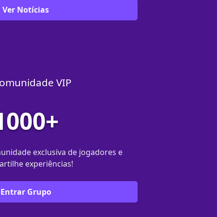
Ver Notícias
Comunidade VIP
1000+
unidade exclusiva de jogadores e
rtilhe experiências!
Entrar Grupo