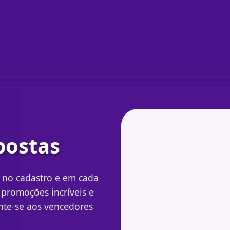
postas
 no cadastro e em cada
 promoções incríveis e
unte-se aos vencedores