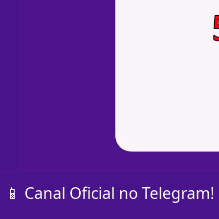
📱 Canal Oficial no Telegram!