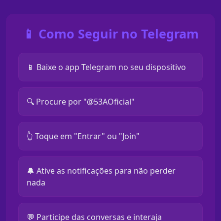
📱 Como Seguir no Telegram
📱 Baixe o app Telegram no seu dispositivo
🔍 Procure por "@53AOficial"
👆 Toque em "Entrar" ou "Join"
🔔 Ative as notificações para não perder
nada
💬 Participe das conversas e interaja