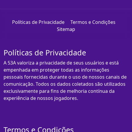
Políticas de Privacidade
Termos e Condições
Sitemap
Políticas de Privacidade
A 53A valoriza a privacidade de seus usuários e está
empenhada em proteger todas as informações
pessoais fornecidas durante o uso de nossos canais de
comunicação. Todos os dados coletados são utilizados
exclusivamente para fins de melhoria contínua da
experiência de nossos jogadores.
Termos e Condições