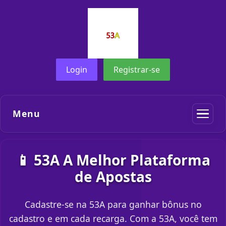
Login
Registrar-se
Menu
📱 53A A Melhor Plataforma
de Apostas
Cadastre-se na 53A para ganhar bônus no
cadastro e em cada recarga. Com a 53A, você tem