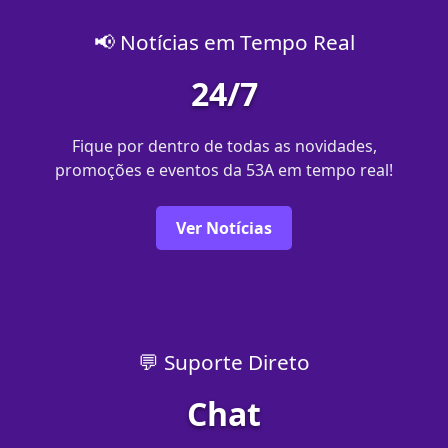
📢 Notícias em Tempo Real
24/7
Fique por dentro de todas as novidades,
promoções e eventos da 53A em tempo real!
Ver Notícias
💬 Suporte Direto
Chat