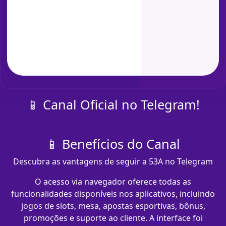
📱 Canal Oficial no Telegram!
📱 Benefícios do Canal
Descubra as vantagens de seguir a 53A no Telegram
O acesso via navegador oferece todas as
funcionalidades disponíveis nos aplicativos, incluindo
jogos de slots, mesa, apostas esportivas, bônus,
promoções e suporte ao cliente. A interface foi