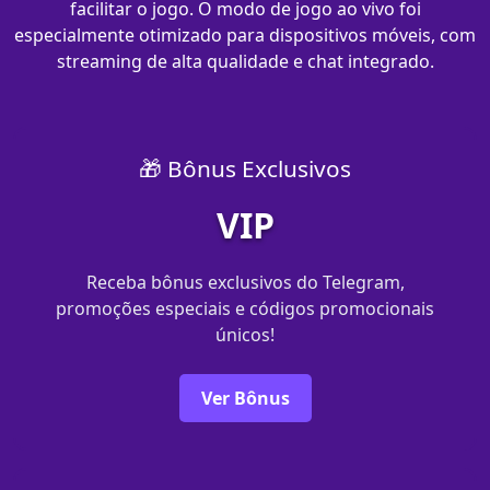
facilitar o jogo. O modo de jogo ao vivo foi
especialmente otimizado para dispositivos móveis, com
streaming de alta qualidade e chat integrado.
🎁 Bônus Exclusivos
VIP
Receba bônus exclusivos do Telegram,
promoções especiais e códigos promocionais
únicos!
Ver Bônus