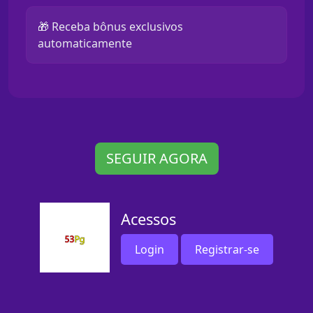
🎁 Receba bônus exclusivos
automaticamente
SEGUIR AGORA
Acessos
Login
Registrar-se