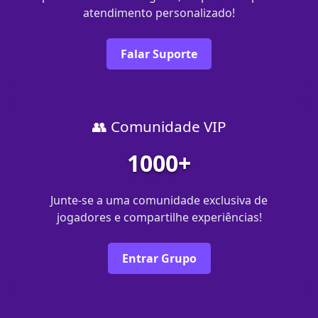
atendimento personalizado!
Falar Suporte
👥 Comunidade VIP
1000+
Junte-se a uma comunidade exclusiva de
jogadores e compartilhe experiências!
Entrar Grupo