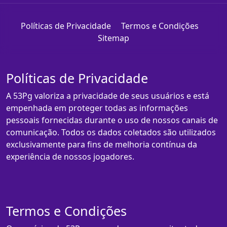
Políticas de Privacidade
Termos e Condições
Sitemap
Políticas de Privacidade
A 53Pg valoriza a privacidade de seus usuários e está
empenhada em proteger todas as informações
pessoais fornecidas durante o uso de nossos canais de
comunicação. Todos os dados coletados são utilizados
exclusivamente para fins de melhoria contínua da
experiência de nossos jogadores.
Termos e Condições