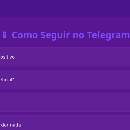
📱 Como Seguir no Telegram
ositivo
ficial"
erder nada