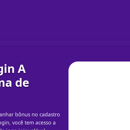
gin A
ma de
anhar bônus no cadastro
gin, você tem acesso a