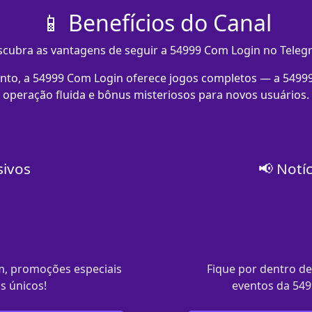
📱 Benefícios do Canal
cubra as vantagens de seguir a 54999 Com Login no Tele
o, a 54999 Com Login oferece jogos completos — a 54999 
operação fluida e bônus misteriosos para novos usuários.
sivos
📢 Notí
m, promoções especiais
Fique por dentro d
s únicos!
eventos da 549