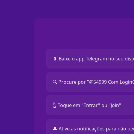
📱 Baixe o app Telegram no seu disp
🔍 Procure por "@54999 Com LoginO
👆 Toque em "Entrar" ou "Join"
🔔 Ative as notificações para não p