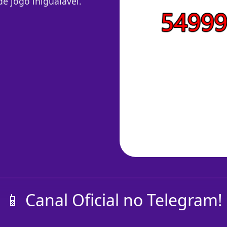
e jogo inigualável.
📱 Canal Oficial no Telegram!