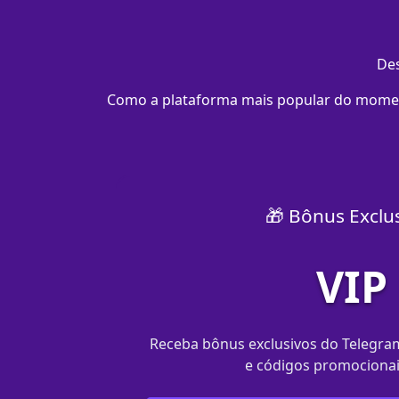
Des
Como a plataforma mais popular do moment
🎁 Bônus Exclu
VIP
Receba bônus exclusivos do Telegra
e códigos promocionai