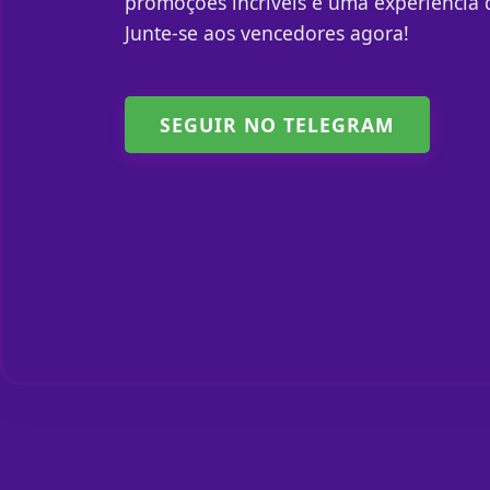
promoções incríveis e uma experiência d
Junte-se aos vencedores agora!
SEGUIR NO TELEGRAM