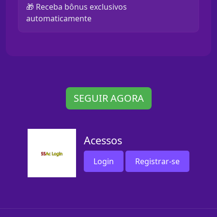
🎁 Receba bônus exclusivos
automaticamente
SEGUIR AGORA
Acessos
Login
Registrar-se