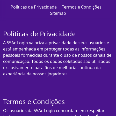
Políticas de Privacidade
Termos e Condições
Sitemap
Políticas de Privacidade
A 55Ac Login valoriza a privacidade de seus usuários e
está empenhada em proteger todas as informações
pessoais fornecidas durante o uso de nossos canais de
comunicação. Todos os dados coletados são utilizados
exclusivamente para fins de melhoria contínua da
experiência de nossos jogadores.
Termos e Condições
Os usuários da 55Ac Login concordam em respeitar