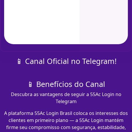
📱 Canal Oficial no Telegram!
📱 Benefícios do Canal
Descubra as vantagens de seguir a 55Ac Login no
Telegram
A plataforma 55Ac Login Brasil coloca os interesses dos
clientes em primeiro plano — a 55Ac Login mantém
firme seu compromisso com segurança, estabilidade,