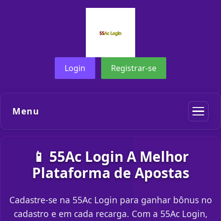
Login
Registrar-se
Menu
📱 55Ac Login A Melhor
Plataforma de Apostas
Cadastre-se na 55Ac Login para ganhar bônus no
cadastro e em cada recarga. Com a 55Ac Login,