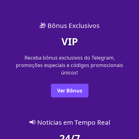
🎁 Bônus Exclusivos
VIP
Receba bônus exclusivos do Telegram,
promoções especiais e códigos promocionais
únicos!
Ver Bônus
📢 Notícias em Tempo Real
24/7