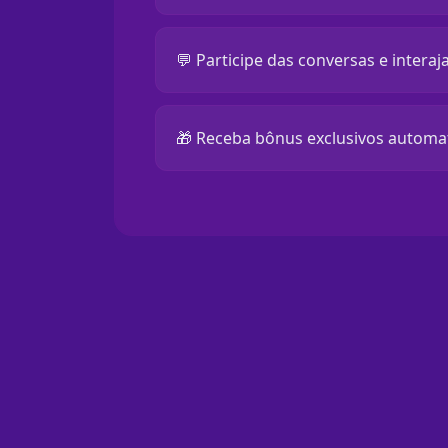
💬 Participe das conversas e interaj
🎁 Receba bônus exclusivos autom