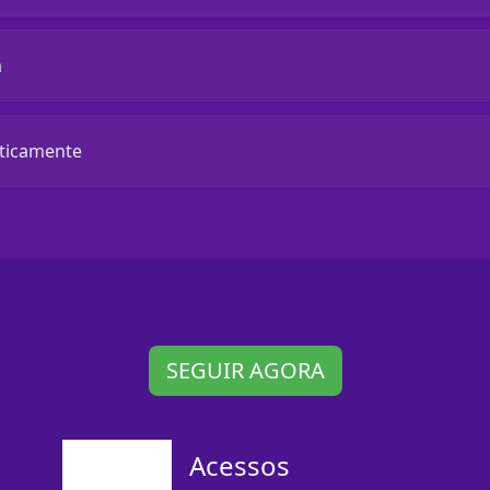
a
aticamente
SEGUIR AGORA
Acessos