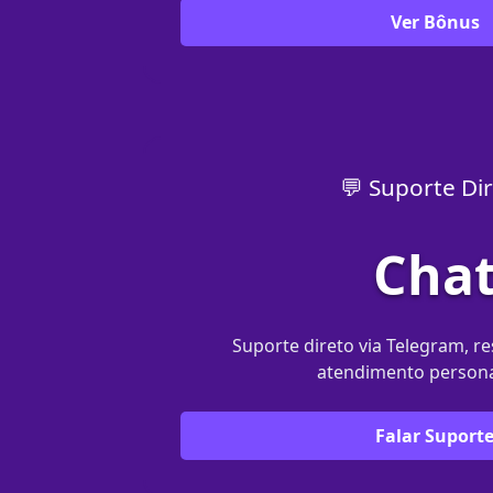
Ver Bônus
💬 Suporte Di
Cha
Suporte direto via Telegram, r
atendimento persona
Falar Suport