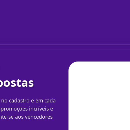
postas
 no cadastro e em cada
 promoções incríveis e
unte-se aos vencedores