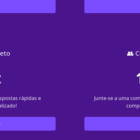
reto
👥 
t
espostas rápidas e
Junte-se a uma com
lizado!
compa
e