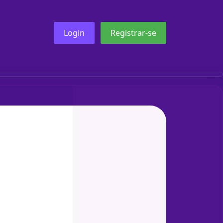
Login
Registrar-se