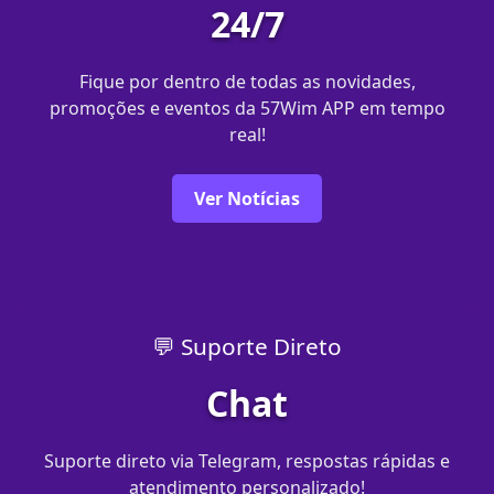
24/7
Fique por dentro de todas as novidades,
promoções e eventos da 57Wim APP em tempo
real!
Ver Notícias
💬 Suporte Direto
Chat
Suporte direto via Telegram, respostas rápidas e
atendimento personalizado!