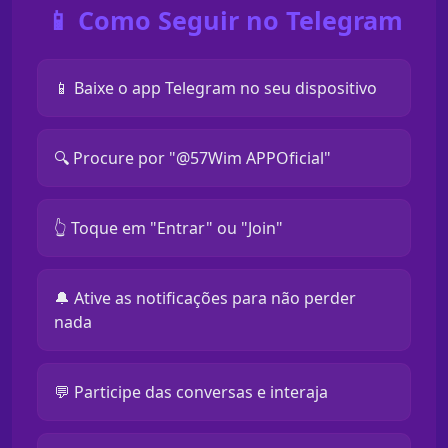
📱 Como Seguir no Telegram
📱 Baixe o app Telegram no seu dispositivo
🔍 Procure por "@57Wim APPOficial"
👆 Toque em "Entrar" ou "Join"
🔔 Ative as notificações para não perder
nada
💬 Participe das conversas e interaja