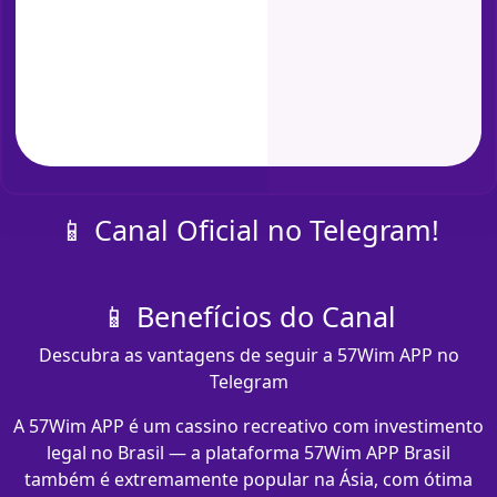
📱 Canal Oficial no Telegram!
📱 Benefícios do Canal
Descubra as vantagens de seguir a 57Wim APP no
Telegram
A 57Wim APP é um cassino recreativo com investimento
legal no Brasil — a plataforma 57Wim APP Brasil
também é extremamente popular na Ásia, com ótima