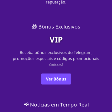
reputação.
🎁 Bônus Exclusivos
VIP
Receba bônus exclusivos do Telegram,
promoções especiais e códigos promocionais
únicos!
Ver Bônus
📢 Notícias em Tempo Real