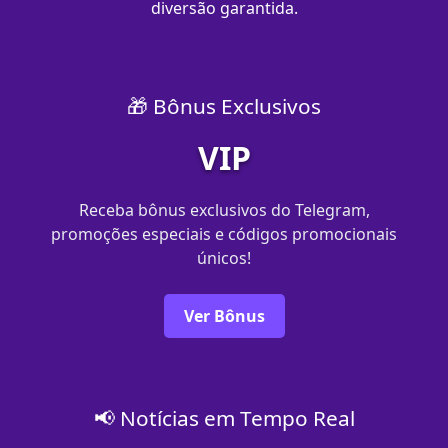
diversão garantida.
🎁 Bônus Exclusivos
VIP
Receba bônus exclusivos do Telegram,
promoções especiais e códigos promocionais
únicos!
Ver Bônus
📢 Notícias em Tempo Real