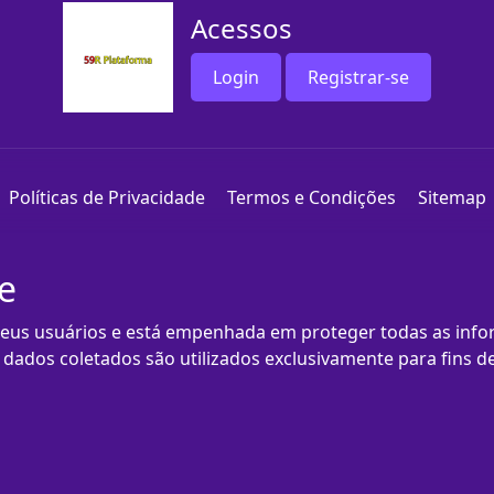
Acessos
Login
Registrar-se
Políticas de Privacidade
Termos e Condições
Sitemap
de
 seus usuários e está empenhada em proteger todas as inf
dados coletados são utilizados exclusivamente para fins d