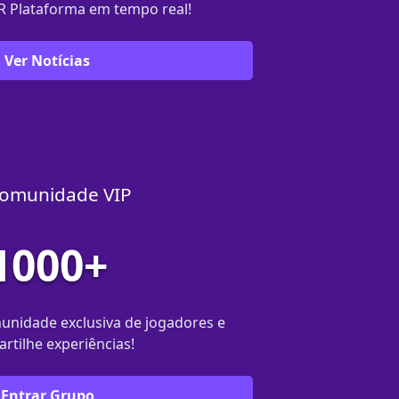
R Plataforma em tempo real!
Ver Notícias
Comunidade VIP
1000+
unidade exclusiva de jogadores e
rtilhe experiências!
Entrar Grupo