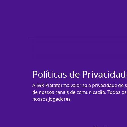
Políticas de Privacida
A 59R Plataforma valoriza a privacidade de
de nossos canais de comunicação. Todos os 
nossos jogadores.