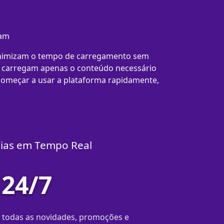
ram
minimizam o tempo de carregamento sem
e carregam apenas o conteúdo necessário
começar a usar a plataforma rapidamente,
cias em Tempo Real
24/7
e todas as novidades, promoções e