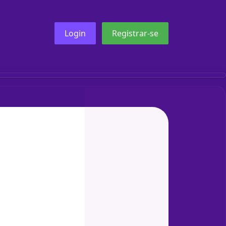
Login
Registrar-se