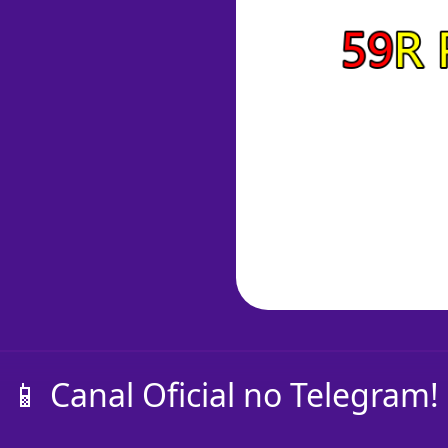
📱 Canal Oficial no Telegram!