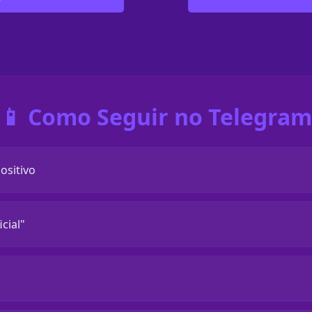
📱 Como Seguir no Telegram
ositivo
cial"