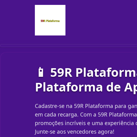
📱 59R Platafor
Plataforma de A
Cadastre-se na 59R Plataforma para ga
em cada recarga. Com a 59R Plataforma
promoções incríveis e uma experiência d
Junte-se aos vencedores agora!