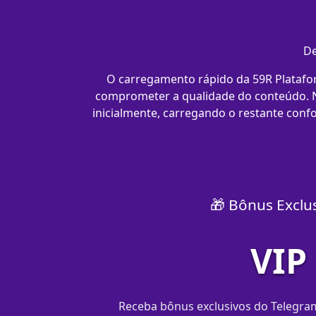
De
O carregamento rápido da 59R Platafo
comprometer a qualidade do conteúdo. N
inicialmente, carregando o restante con
🎁 Bônus Exclu
VIP
Receba bônus exclusivos do Telegra