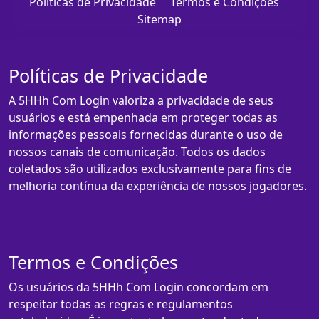
Políticas de Privacidade
Termos e Condições
Sitemap
Políticas de Privacidade
A 5HHh Com Login valoriza a privacidade de seus
usuários e está empenhada em proteger todas as
informações pessoais fornecidas durante o uso de
nossos canais de comunicação. Todos os dados
coletados são utilizados exclusivamente para fins de
melhoria contínua da experiência de nossos jogadores.
Termos e Condições
Os usuários da 5HHh Com Login concordam em
respeitar todas as regras e regulamentos