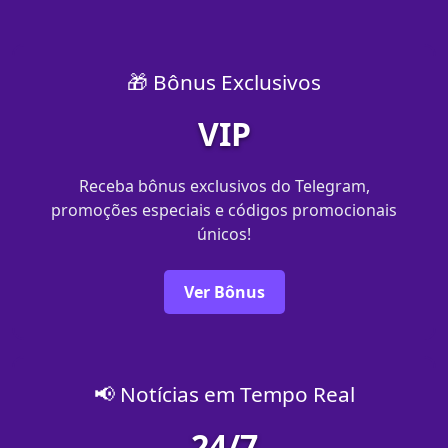
🎁 Bônus Exclusivos
VIP
Receba bônus exclusivos do Telegram,
promoções especiais e códigos promocionais
únicos!
Ver Bônus
📢 Notícias em Tempo Real
24/7