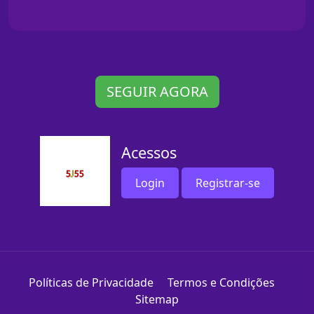
SEGUIR AGORA
Acessos
Login
Registrar-se
Políticas de Privacidade
Termos e Condições
Sitemap