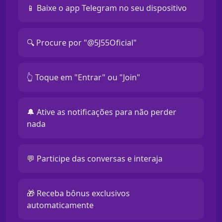
📱 Baixe o app Telegram no seu dispositivo
🔍 Procure por "@5J55Oficial"
👆 Toque em "Entrar" ou "Join"
🔔 Ative as notificações para não perder
nada
💬 Participe das conversas e interaja
🎁 Receba bônus exclusivos
automaticamente