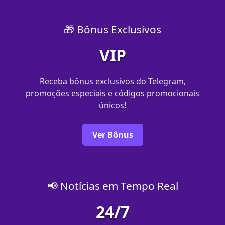
🎁 Bônus Exclusivos
VIP
Receba bônus exclusivos do Telegram,
promoções especiais e códigos promocionais
únicos!
Ver Bônus
📢 Notícias em Tempo Real
24/7