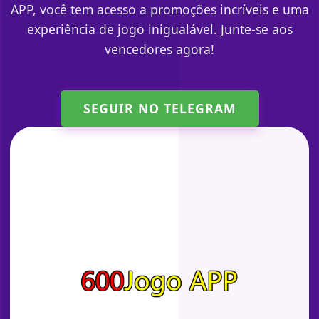
APP, você tem acesso a promoções incríveis e uma
experiência de jogo inigualável. Junte-se aos
vencedores agora!
SEGUIR NO TELEGRAM