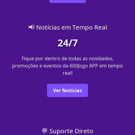
📢 Notícias em Tempo Real
24/7
Fique por dentro de todas as novidades,
promoções e eventos da 600Jogo APP em tempo
real!
Ver Notícias
💬 Suporte Direto