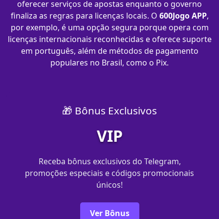
oferecer serviços de apostas enquanto o governo
finaliza as regras para licenças locais. O
600Jogo APP
,
por exemplo, é uma opção segura porque opera com
licenças internacionais reconhecidas e oferece suporte
em português, além de métodos de pagamento
populares no Brasil, como o Pix.
🎁 Bônus Exclusivos
VIP
Receba bônus exclusivos do Telegram,
promoções especiais e códigos promocionais
únicos!
Ver Bônus