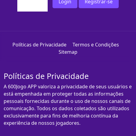
Login
Registrar-se
Políticas de Privacidade
Termos e Condições
Sitemap
Políticas de Privacidade
A 600Jogo APP valoriza a privacidade de seus usuários e
está empenhada em proteger todas as informações
pessoais fornecidas durante o uso de nossos canais de
comunicação. Todos os dados coletados são utilizados
exclusivamente para fins de melhoria contínua da
experiência de nossos jogadores.