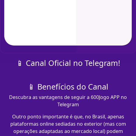
📱 Canal Oficial no Telegram!
📱 Benefícios do Canal
Descubra as vantagens de seguir a 600Jogo APP no
Telegram
Outro ponto importante é que, no Brasil, apenas
plataformas online sediadas no exterior (mas com
operações adaptadas ao mercado local) podem