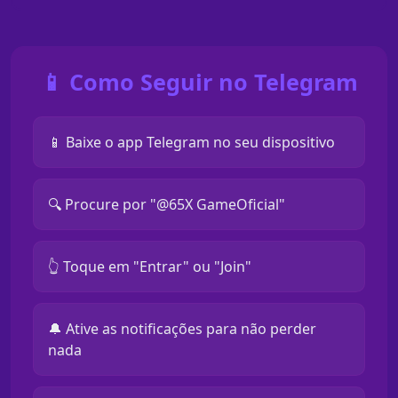
📱 Como Seguir no Telegram
📱 Baixe o app Telegram no seu dispositivo
🔍 Procure por "@65X GameOficial"
👆 Toque em "Entrar" ou "Join"
🔔 Ative as notificações para não perder
nada