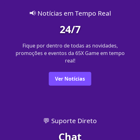
📢 Notícias em Tempo Real
24/7
Fique por dentro de todas as novidades,
promoções e eventos da 65X Game em tempo
real!
Ver Notícias
💬 Suporte Direto
Chat