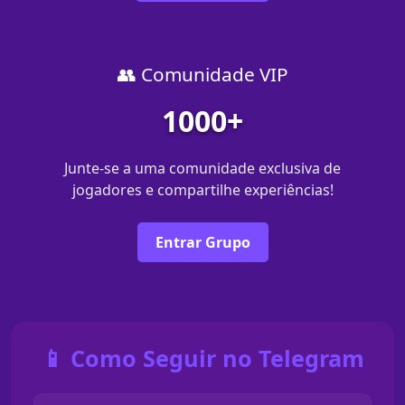
👥 Comunidade VIP
1000+
Junte-se a uma comunidade exclusiva de
jogadores e compartilhe experiências!
Entrar Grupo
📱 Como Seguir no Telegram