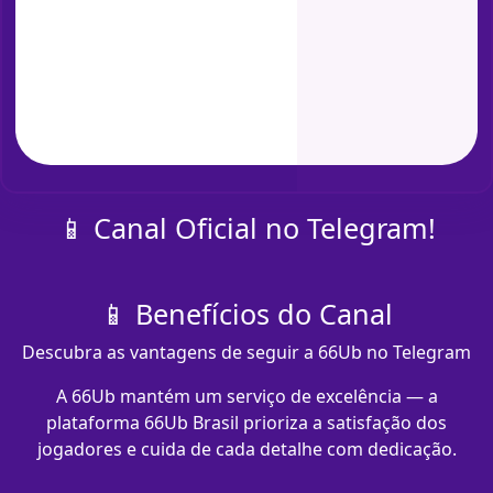
📱 Canal Oficial no Telegram!
📱 Benefícios do Canal
Descubra as vantagens de seguir a 66Ub no Telegram
A 66Ub mantém um serviço de excelência — a
plataforma 66Ub Brasil prioriza a satisfação dos
jogadores e cuida de cada detalhe com dedicação.