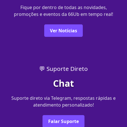
Fique por dentro de todas as novidades,
promoções e eventos da 66Ub em tempo real!
Ver Notícias
💬 Suporte Direto
Chat
Suporte direto via Telegram, respostas rápidas e
atendimento personalizado!
Falar Suporte