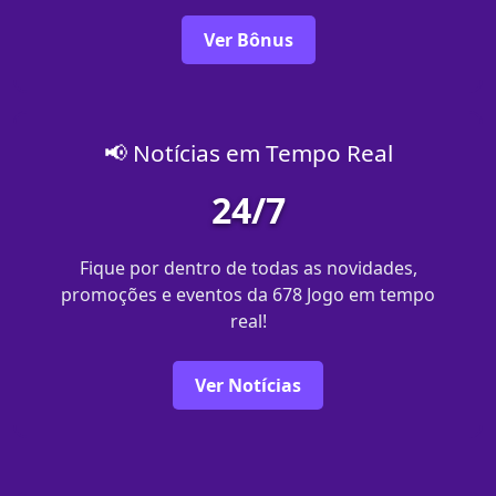
Ver Bônus
📢 Notícias em Tempo Real
24/7
Fique por dentro de todas as novidades,
promoções e eventos da 678 Jogo em tempo
real!
Ver Notícias