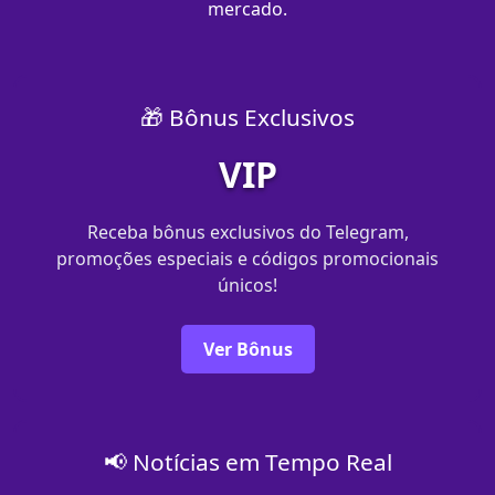
mercado.
🎁 Bônus Exclusivos
VIP
Receba bônus exclusivos do Telegram,
promoções especiais e códigos promocionais
únicos!
Ver Bônus
📢 Notícias em Tempo Real