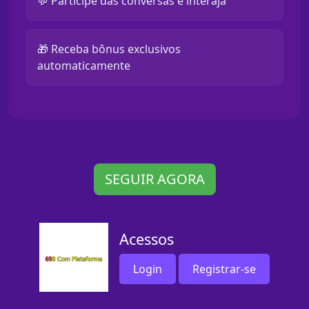
💬 Participe das conversas e interaja
🎁 Receba bônus exclusivos
automaticamente
SEGUIR AGORA
Acessos
Login
Registrar-se