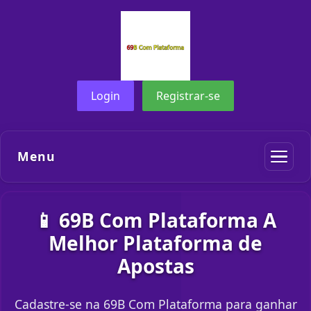
Login
Registrar-se
Menu
📱 69B Com Plataforma A
Melhor Plataforma de
Apostas
Cadastre-se na 69B Com Plataforma para ganhar