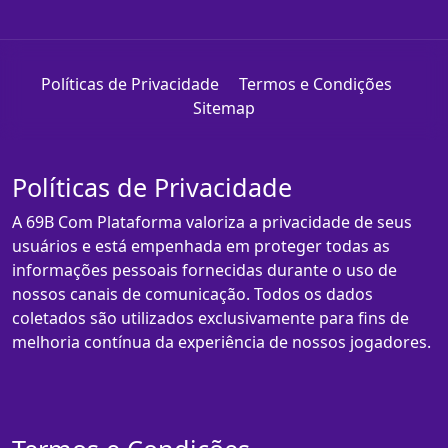
Políticas de Privacidade
Termos e Condições
Sitemap
Políticas de Privacidade
A 69B Com Plataforma valoriza a privacidade de seus
usuários e está empenhada em proteger todas as
informações pessoais fornecidas durante o uso de
nossos canais de comunicação. Todos os dados
coletados são utilizados exclusivamente para fins de
melhoria contínua da experiência de nossos jogadores.