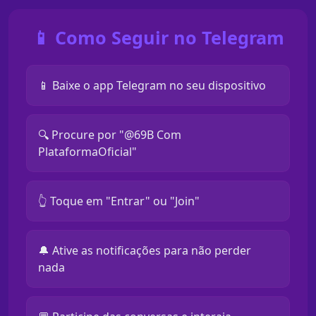
📱 Como Seguir no Telegram
📱 Baixe o app Telegram no seu dispositivo
🔍 Procure por "@69B Com
PlataformaOficial"
👆 Toque em "Entrar" ou "Join"
🔔 Ative as notificações para não perder
nada