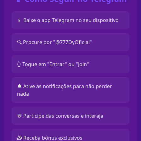
📱 Baixe o app Telegram no seu dispositivo
🔍 Procure por "@777DyOficial"
👆 Toque em "Entrar" ou "Join"
🔔 Ative as notificações para não perder
nada
💬 Participe das conversas e interaja
🎁 Receba bônus exclusivos