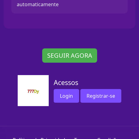
automaticamente
SEGUIR AGORA
Acessos
Login
Registrar-se