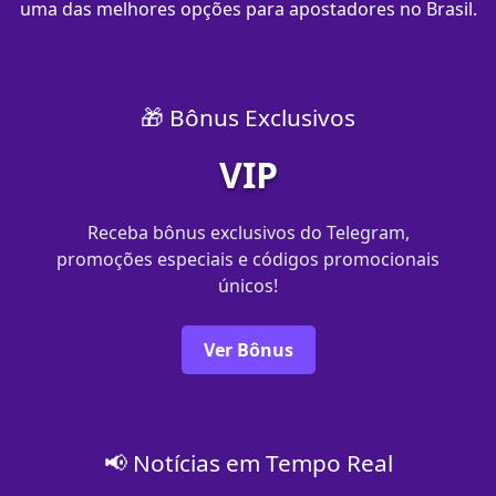
uma das melhores opções para apostadores no Brasil.
🎁 Bônus Exclusivos
VIP
Receba bônus exclusivos do Telegram,
promoções especiais e códigos promocionais
únicos!
Ver Bônus
📢 Notícias em Tempo Real