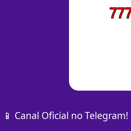
📱 Canal Oficial no Telegram!