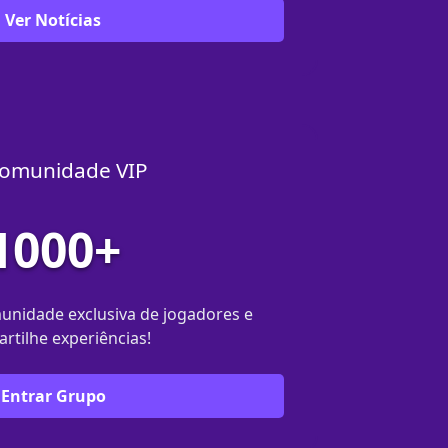
Ver Notícias
Comunidade VIP
1000+
unidade exclusiva de jogadores e
rtilhe experiências!
Entrar Grupo