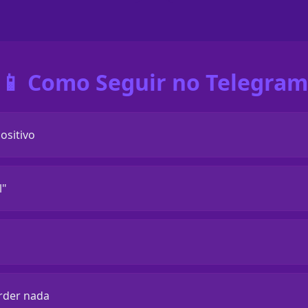
📱 Como Seguir no Telegram
ositivo
l"
erder nada