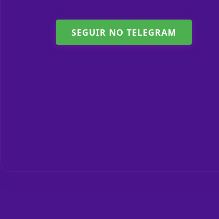
SEGUIR NO TELEGRAM