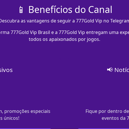
📱 Benefícios do Canal
Descubra as vantagens de seguir a 777Gold Vip no Telegra
orma 777Gold Vip Brasil e a 777Gold Vip entregam uma expe
todos os apaixonados por jogos.
sivos
📢 Notí
m, promoções especiais
Fique por dentro d
s únicos!
eventos da 