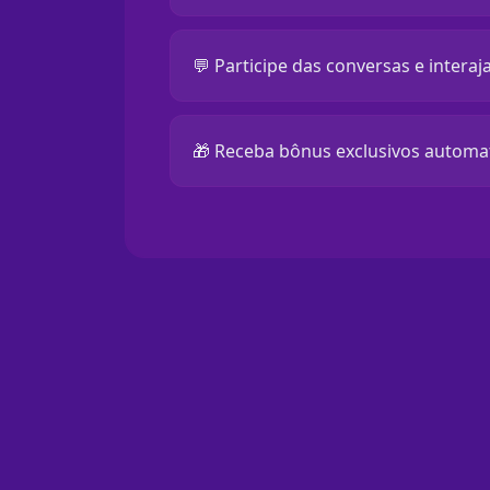
💬 Participe das conversas e interaj
🎁 Receba bônus exclusivos autom