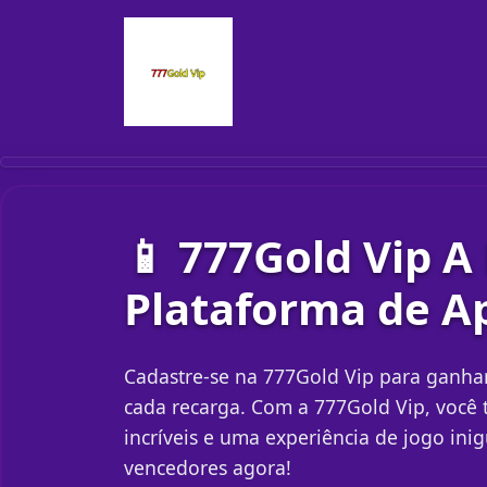
📱 777Gold Vip A
Plataforma de A
Cadastre-se na 777Gold Vip para ganha
cada recarga. Com a 777Gold Vip, você
incríveis e uma experiência de jogo inig
vencedores agora!