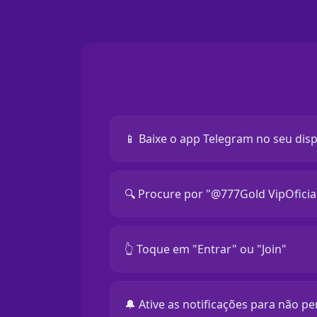
📱 Baixe o app Telegram no seu disp
🔍 Procure por "@777Gold VipOficia
👆 Toque em "Entrar" ou "Join"
🔔 Ative as notificações para não p