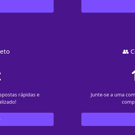
reto
👥 
t
espostas rápidas e
Junte-se a uma com
lizado!
compa
e