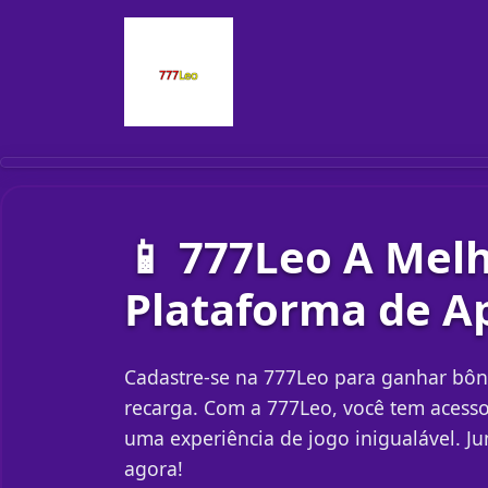
📱 777Leo A Mel
Plataforma de A
Cadastre-se na 777Leo para ganhar bôn
recarga. Com a 777Leo, você tem acesso
uma experiência de jogo inigualável. J
agora!