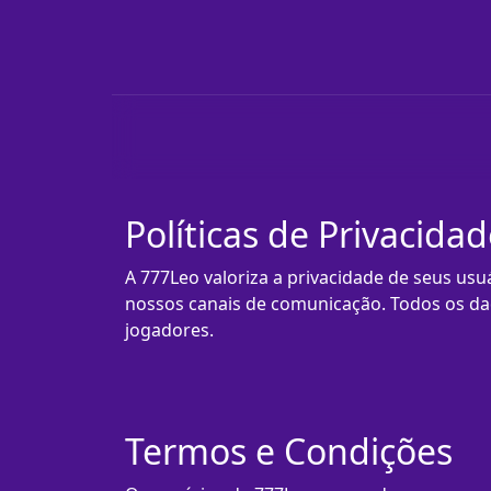
Políticas de Privacida
A 777Leo valoriza a privacidade de seus us
nossos canais de comunicação. Todos os dad
jogadores.
Termos e Condições