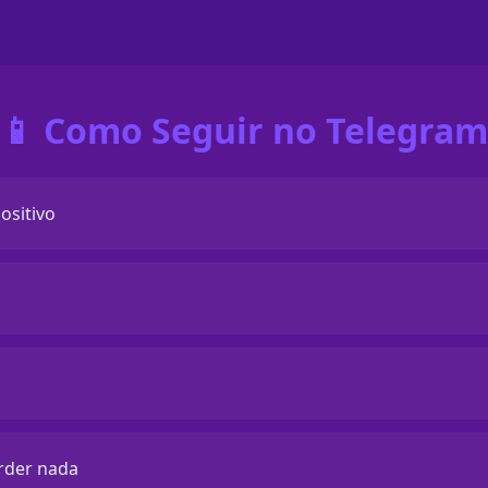
📱 Como Seguir no Telegram
ositivo
erder nada