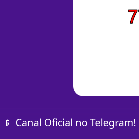
📱 Canal Oficial no Telegram!