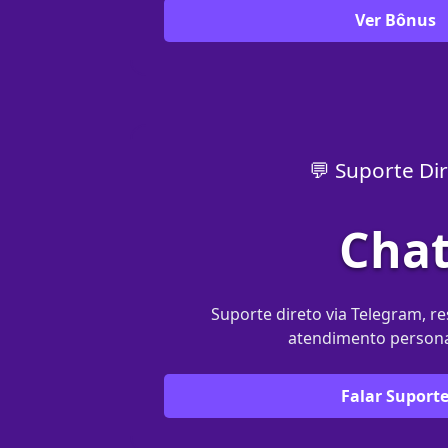
Ver Bônus
💬 Suporte Di
Cha
Suporte direto via Telegram, r
atendimento persona
Falar Suport