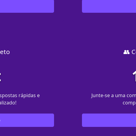
reto
👥 
t
espostas rápidas e
Junte-se a uma com
lizado!
compa
e