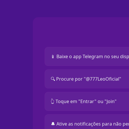
📱 Baixe o app Telegram no seu disp
🔍 Procure por "@777LeoOficial"
👆 Toque em "Entrar" ou "Join"
🔔 Ative as notificações para não p