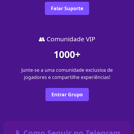
Falar Suporte
👥 Comunidade VIP
1000+
Junte-se a uma comunidade exclusiva de
jogadores e compartilhe experiências!
Entrar Grupo
📱 Como Seguir no Telegram