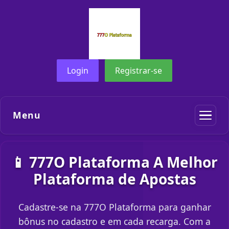
Login
Registrar-se
Menu
📱 777O Plataforma A Melhor
Plataforma de Apostas
Cadastre-se na 777O Plataforma para ganhar
bônus no cadastro e em cada recarga. Com a