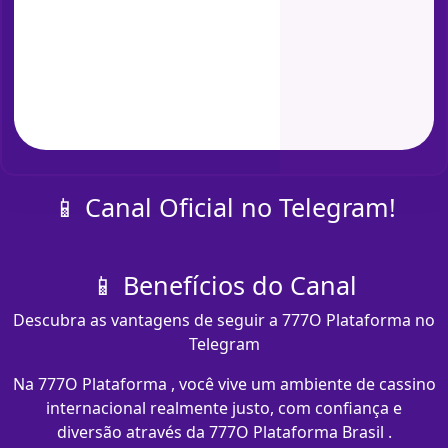
📱 Canal Oficial no Telegram!
📱 Benefícios do Canal
Descubra as vantagens de seguir a 777O Plataforma no
Telegram
Na 777O Plataforma , você vive um ambiente de cassino
internacional realmente justo, com confiança e
diversão através da 777O Plataforma Brasil .