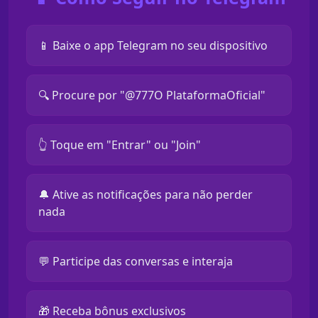
📱 Baixe o app Telegram no seu dispositivo
🔍 Procure por "@777O PlataformaOficial"
👆 Toque em "Entrar" ou "Join"
🔔 Ative as notificações para não perder
nada
💬 Participe das conversas e interaja
🎁 Receba bônus exclusivos