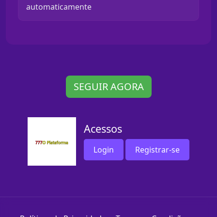
automaticamente
SEGUIR AGORA
Acessos
Login
Registrar-se