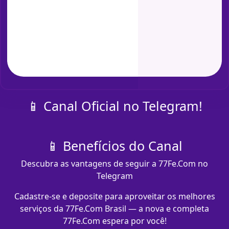
📱 Canal Oficial no Telegram!
📱 Benefícios do Canal
Descubra as vantagens de seguir a 77Fe.Com no
Telegram
Cadastre-se e deposite para aproveitar os melhores
serviços da 77Fe.Com Brasil — a nova e completa
77Fe.Com espera por você!