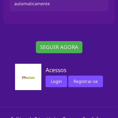
automaticamente
SEGUIR AGORA
Acessos
Login
Registrar-se