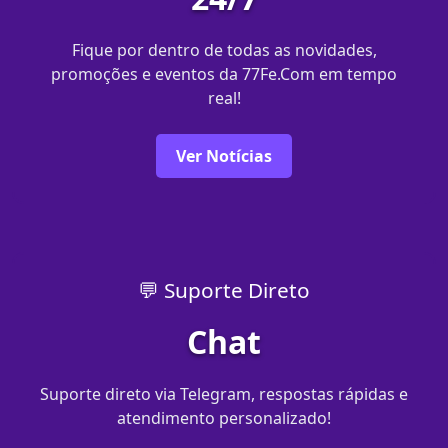
Fique por dentro de todas as novidades,
promoções e eventos da 77Fe.Com em tempo
real!
Ver Notícias
💬 Suporte Direto
Chat
Suporte direto via Telegram, respostas rápidas e
atendimento personalizado!