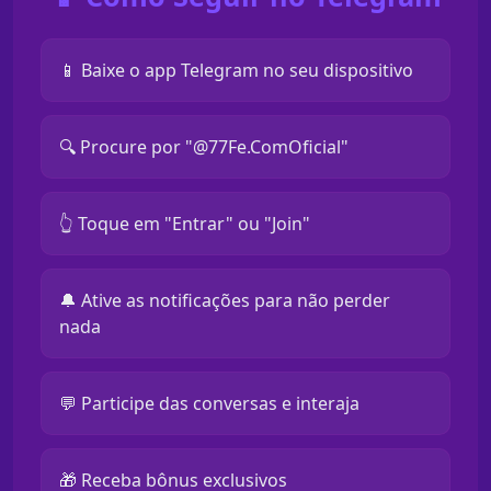
📱 Baixe o app Telegram no seu dispositivo
🔍 Procure por "@77Fe.ComOficial"
👆 Toque em "Entrar" ou "Join"
🔔 Ative as notificações para não perder
nada
💬 Participe das conversas e interaja
🎁 Receba bônus exclusivos