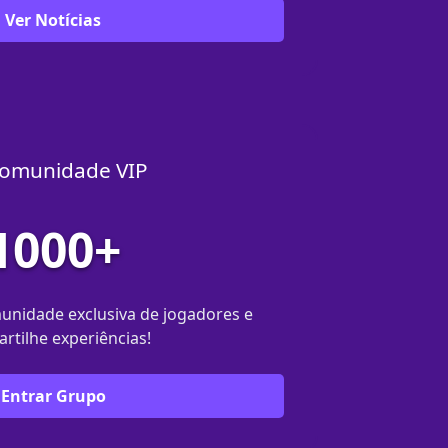
Ver Notícias
Comunidade VIP
1000+
unidade exclusiva de jogadores e
rtilhe experiências!
Entrar Grupo