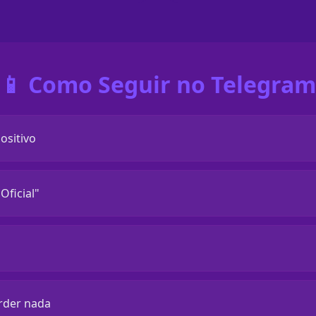
📱 Como Seguir no Telegram
ositivo
ficial"
erder nada