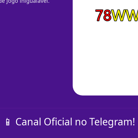
e jogo inigualável.
📱 Canal Oficial no Telegram!