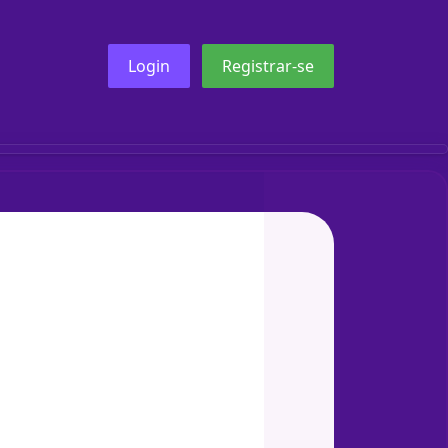
Login
Registrar-se