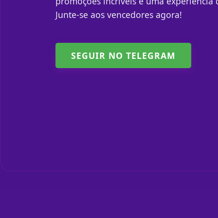
promoções incríveis e uma experiência d
Junte-se aos vencedores agora!
SEGUIR NO TELEGRAM