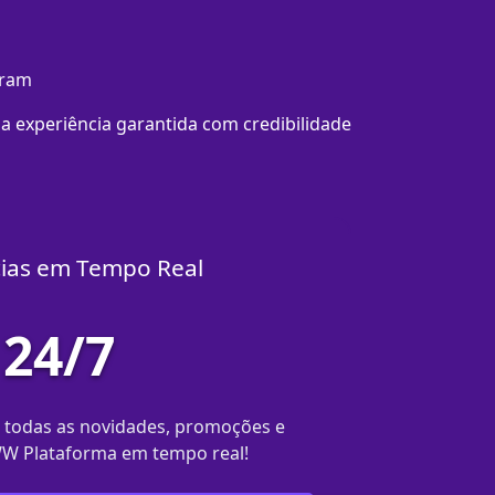
gram
 experiência garantida com credibilidade
cias em Tempo Real
24/7
e todas as novidades, promoções e
W Plataforma em tempo real!