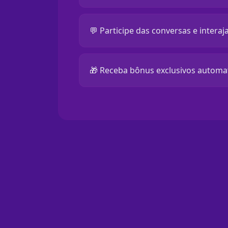
💬 Participe das conversas e interaj
🎁 Receba bônus exclusivos autom