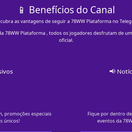
📱 Benefícios do Canal
cubra as vantagens de seguir a 78WW Plataforma no Tele
da 78WW Plataforma , todos os jogadores desfrutam de uma
oficial.
sivos
📢 Notí
m, promoções especiais
Fique por dentro d
s únicos!
eventos da 78W