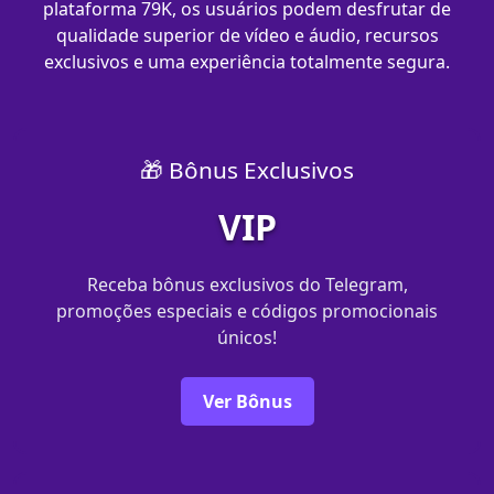
plataforma 79K, os usuários podem desfrutar de
qualidade superior de vídeo e áudio, recursos
exclusivos e uma experiência totalmente segura.
🎁 Bônus Exclusivos
VIP
Receba bônus exclusivos do Telegram,
promoções especiais e códigos promocionais
únicos!
Ver Bônus