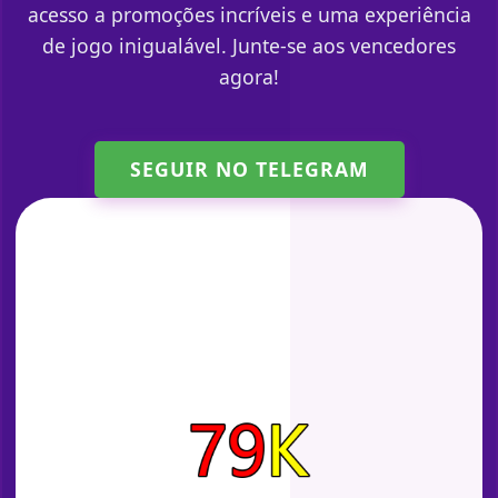
acesso a promoções incríveis e uma experiência
de jogo inigualável. Junte-se aos vencedores
agora!
SEGUIR NO TELEGRAM