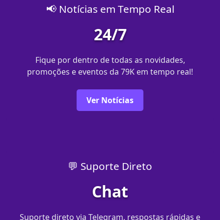
📢 Notícias em Tempo Real
24/7
Fique por dentro de todas as novidades,
promoções e eventos da 79K em tempo real!
Ver Notícias
💬 Suporte Direto
Chat
Suporte direto via Telegram, respostas rápidas e