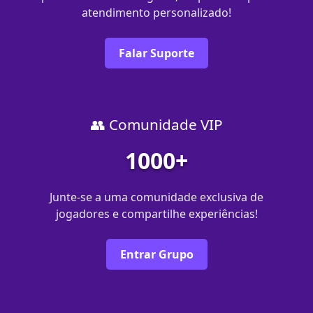
atendimento personalizado!
Falar Suporte
👥 Comunidade VIP
1000+
Junte-se a uma comunidade exclusiva de
jogadores e compartilhe experiências!
Entrar Grupo