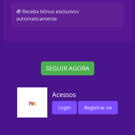
🎁 Receba bônus exclusivos
automaticamente
SEGUIR AGORA
Acessos
Login
Registrar-se