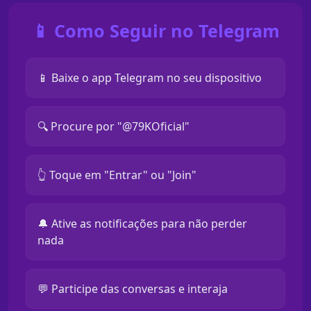
📱 Como Seguir no Telegram
📱 Baixe o app Telegram no seu dispositivo
🔍 Procure por "@79KOficial"
👆 Toque em "Entrar" ou "Join"
🔔 Ative as notificações para não perder
nada
💬 Participe das conversas e interaja