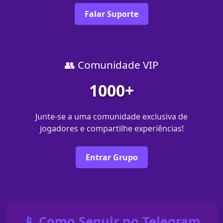
Falar Suporte
👥 Comunidade VIP
1000+
Junte-se a uma comunidade exclusiva de
jogadores e compartilhe experiências!
Entrar Grupo
📱 Como Seguir no Telegram