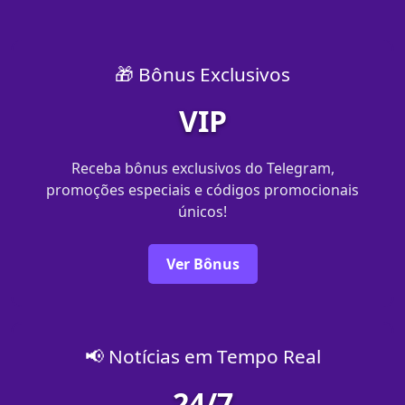
🎁 Bônus Exclusivos
VIP
Receba bônus exclusivos do Telegram,
promoções especiais e códigos promocionais
únicos!
Ver Bônus
📢 Notícias em Tempo Real
24/7