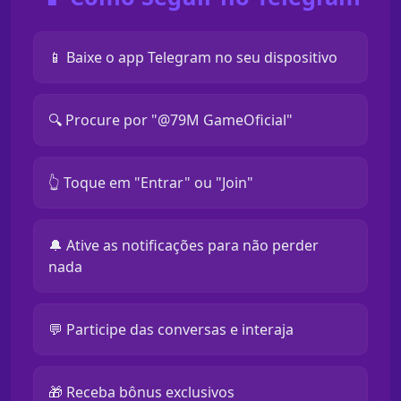
📱 Baixe o app Telegram no seu dispositivo
🔍 Procure por "@79M GameOficial"
👆 Toque em "Entrar" ou "Join"
🔔 Ative as notificações para não perder
nada
💬 Participe das conversas e interaja
🎁 Receba bônus exclusivos