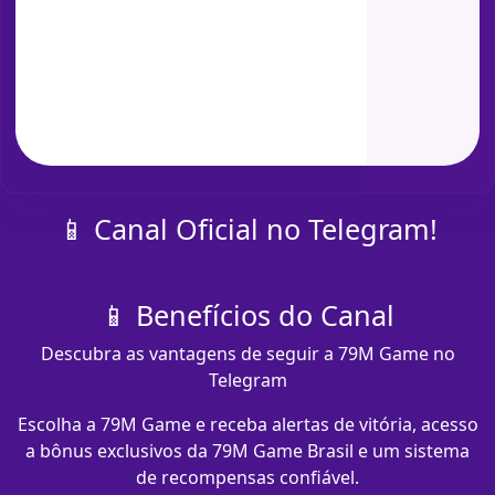
📱 Canal Oficial no Telegram!
📱 Benefícios do Canal
Descubra as vantagens de seguir a 79M Game no
Telegram
Escolha a 79M Game e receba alertas de vitória, acesso
a bônus exclusivos da 79M Game Brasil e um sistema
de recompensas confiável.