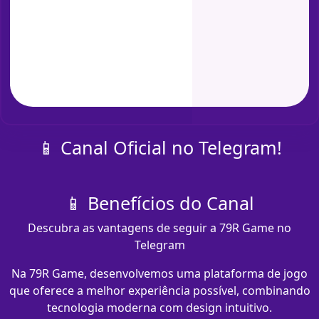
📱 Canal Oficial no Telegram!
📱 Benefícios do Canal
Descubra as vantagens de seguir a 79R Game no
Telegram
Na 79R Game, desenvolvemos uma plataforma de jogo
que oferece a melhor experiência possível, combinando
tecnologia moderna com design intuitivo.