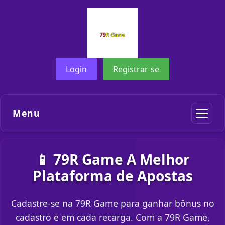
Login
Registrar-se
Menu
📱 79R Game A Melhor
Plataforma de Apostas
Cadastre-se na 79R Game para ganhar bônus no
cadastro e em cada recarga. Com a 79R Game,