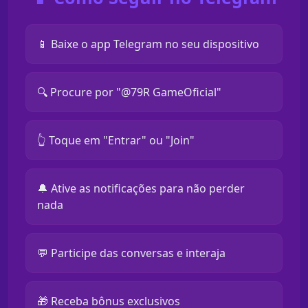
📱 Baixe o app Telegram no seu dispositivo
🔍 Procure por "@79R GameOficial"
👆 Toque em "Entrar" ou "Join"
🔔 Ative as notificações para não perder
nada
💬 Participe das conversas e interaja
🎁 Receba bônus exclusivos