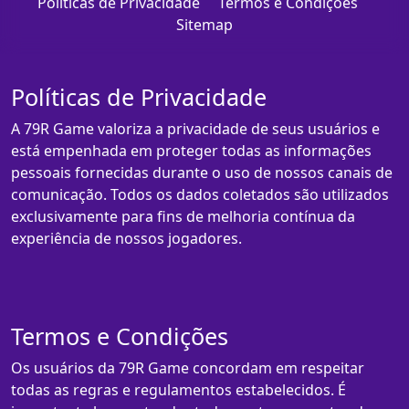
Políticas de Privacidade
Termos e Condições
Sitemap
Políticas de Privacidade
A 79R Game valoriza a privacidade de seus usuários e
está empenhada em proteger todas as informações
pessoais fornecidas durante o uso de nossos canais de
comunicação. Todos os dados coletados são utilizados
exclusivamente para fins de melhoria contínua da
experiência de nossos jogadores.
Termos e Condições
Os usuários da 79R Game concordam em respeitar
todas as regras e regulamentos estabelecidos. É