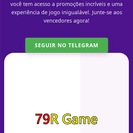
você tem acesso a promoções incríveis e uma
experiência de jogo inigualável. Junte-se aos
vencedores agora!
SEGUIR NO TELEGRAM