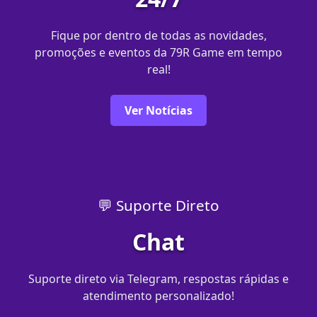
Fique por dentro de todas as novidades,
promoções e eventos da 79R Game em tempo
real!
Ver Notícias
💬 Suporte Direto
Chat
Suporte direto via Telegram, respostas rápidas e
atendimento personalizado!