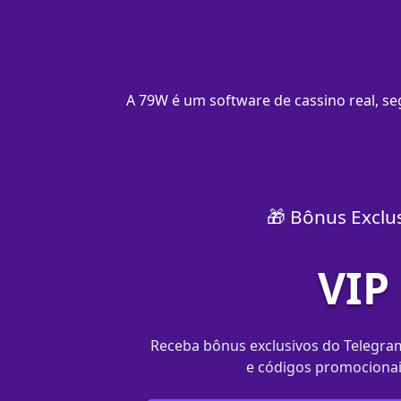
A 79W é um software de cassino real, seg
🎁 Bônus Exclu
VIP
Receba bônus exclusivos do Telegra
e códigos promocionai