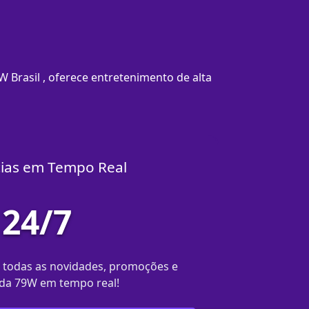
W Brasil , oferece entretenimento de alta
cias em Tempo Real
24/7
e todas as novidades, promoções e
da 79W em tempo real!