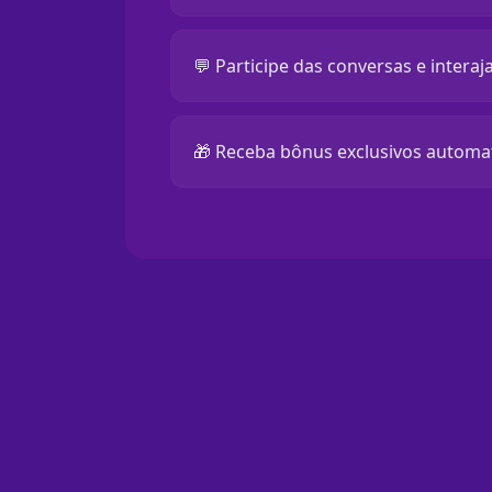
💬 Participe das conversas e interaj
🎁 Receba bônus exclusivos autom