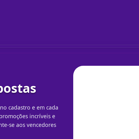
postas
no cadastro e em cada
promoções incríveis e
unte-se aos vencedores