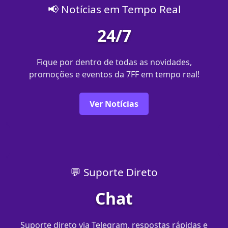
📢 Notícias em Tempo Real
24/7
Fique por dentro de todas as novidades,
promoções e eventos da 7FF em tempo real!
Ver Notícias
💬 Suporte Direto
Chat
Suporte direto via Telegram, respostas rápidas e