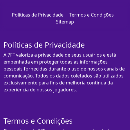
Políticas de Privacidade
Termos e Condições
Sitemap
Políticas de Privacidade
A 7FF valoriza a privacidade de seus usuários e está
empenhada em proteger todas as informações
pessoais fornecidas durante o uso de nossos canais de
comunicação. Todos os dados coletados são utilizados
exclusivamente para fins de melhoria contínua da
experiência de nossos jogadores.
Termos e Condições