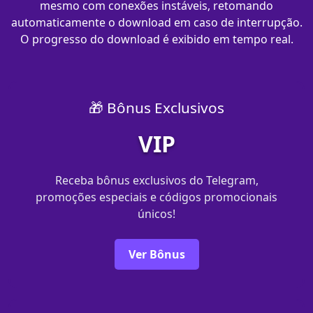
mesmo com conexões instáveis, retomando
automaticamente o download em caso de interrupção.
O progresso do download é exibido em tempo real.
🎁 Bônus Exclusivos
VIP
Receba bônus exclusivos do Telegram,
promoções especiais e códigos promocionais
únicos!
Ver Bônus