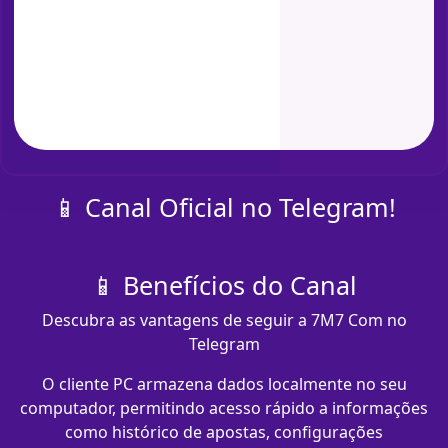
📱 Canal Oficial no Telegram!
📱 Benefícios do Canal
Descubra as vantagens de seguir a 7M7 Com no
Telegram
O cliente PC armazena dados localmente no seu
computador, permitindo acesso rápido a informações
como histórico de apostas, configurações