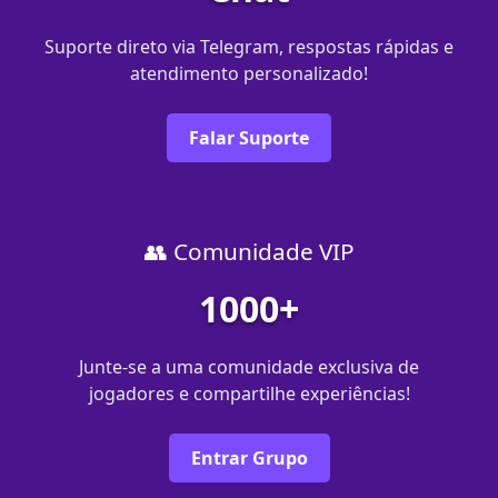
Suporte direto via Telegram, respostas rápidas e
atendimento personalizado!
Falar Suporte
👥 Comunidade VIP
1000+
Junte-se a uma comunidade exclusiva de
jogadores e compartilhe experiências!
Entrar Grupo