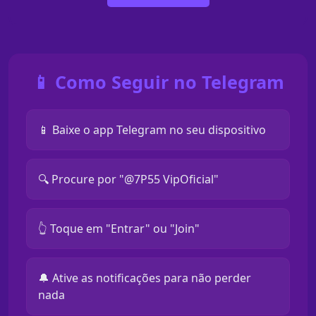
📱 Como Seguir no Telegram
📱 Baixe o app Telegram no seu dispositivo
🔍 Procure por "@7P55 VipOficial"
👆 Toque em "Entrar" ou "Join"
🔔 Ative as notificações para não perder
nada