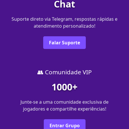
Chat
Suporte direto via Telegram, respostas rápidas e
atendimento personalizado!
Falar Suporte
👥 Comunidade VIP
1000+
Junte-se a uma comunidade exclusiva de
jogadores e compartilhe experiências!
Entrar Grupo