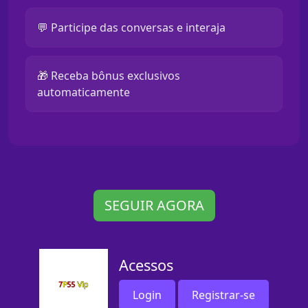
💬 Participe das conversas e interaja
🎁 Receba bônus exclusivos
automaticamente
SEGUIR AGORA
Acessos
Login
Registrar-se