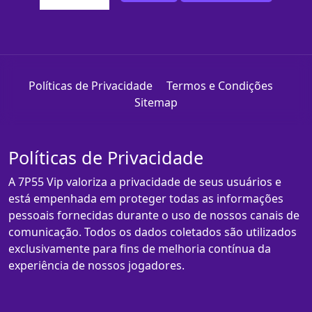
Políticas de Privacidade
Termos e Condições
Sitemap
Políticas de Privacidade
A 7P55 Vip valoriza a privacidade de seus usuários e
está empenhada em proteger todas as informações
pessoais fornecidas durante o uso de nossos canais de
comunicação. Todos os dados coletados são utilizados
exclusivamente para fins de melhoria contínua da
experiência de nossos jogadores.