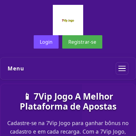
Login
Registrar-se
Menu
📱 7Vip Jogo A Melhor
Plataforma de Apostas
Cadastre-se na 7Vip Jogo para ganhar bônus no
cadastro e em cada recarga. Com a 7Vip Jogo,