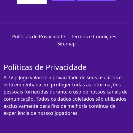
Políticas de Privacidade
Termos e Condições
Sitemap
Políticas de Privacidade
A 7Vip Jogo valoriza a privacidade de seus usuários e
está empenhada em proteger todas as informações
pessoais fornecidas durante o uso de nossos canais de
comunicação. Todos os dados coletados são utilizados
exclusivamente para fins de melhoria contínua da
experiência de nossos jogadores.