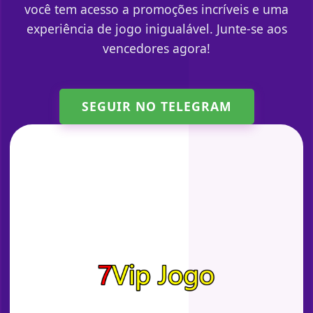
você tem acesso a promoções incríveis e uma
experiência de jogo inigualável. Junte-se aos
vencedores agora!
SEGUIR NO TELEGRAM