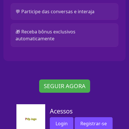
💬 Participe das conversas e interaja
🎁 Receba bônus exclusivos
automaticamente
SEGUIR AGORA
Acessos
Login
Registrar-se