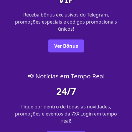
Receba bônus exclusivos do Telegram,
promoções especiais e códigos promocionais
únicos!
Ver Bônus
📢 Notícias em Tempo Real
24/7
Fique por dentro de todas as novidades,
promoções e eventos da 7XX Login em tempo
real!