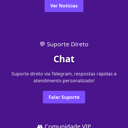
Ver Notícias
💬 Suporte Direto
Chat
Suporte direto via Telegram, respostas rápidas e
atendimento personalizado!
Falar Suporte
👥 Comunidade VIP